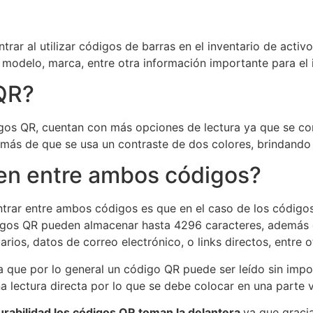
rar al utilizar códigos de barras en el inventario de activ
modelo, marca, entre otra información importante para el 
QR?
digos QR, cuentan con más opciones de lectura ya que se c
demás de que se usa un contraste de dos colores, brindando
ten entre ambos códigos?
trar entre ambos códigos es que en el caso de los código
igos QR pueden almacenar hasta 4296 caracteres, además 
rios, datos de correo electrónico, o links directos, entre 
 que por lo general un código QR puede ser leído sin impor
 lectura directa por lo que se debe colocar en una parte vi
urabilidad los códigos QR toman la delantera
ya que graci