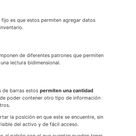
o fijo es que estos permiten agregar datos
inventario.
omponen de diferentes patrones que permiten
 una lectura bidimensional.
s de barras estos
permiten una cantidad
de poder contener otro tipo de información
otros.
tar la posición en que este se encuentre, sin
sible del activo y de fácil acceso.
as al patrón con el que cuentan pueden tener